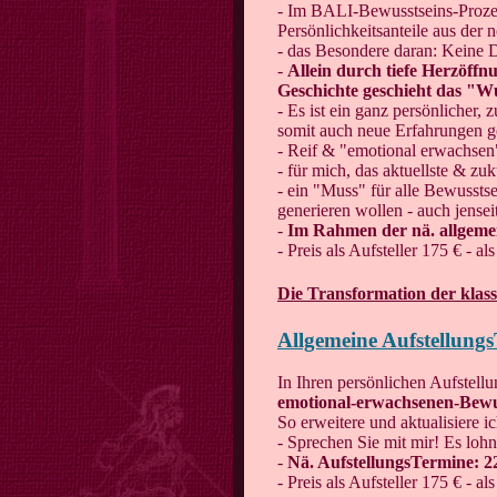
- Im BALI-Bewusstseins-Prozes
Persönlichkeitsanteile aus der
- das Besondere daran: Keine De
-
Allein durch tiefe Herzöffn
Geschichte geschieht das "
- Es ist ein ganz persönlicher,
somit auch neue Erfahrungen ge
- Reif & "emotional erwachsen" 
- für mich, das aktuellste & z
- ein "Muss" für alle Bewusstse
generieren wollen - auch jense
-
Im Rahmen der nä. allgeme
- Preis als Aufsteller 175 € - al
Die Transformation der klass
Allgemeine Aufstellungs
In Ihren persönlichen Aufstel
emotional-erwachsenen-Bewu
So erweitere und aktualisiere i
- Sprechen Sie mit mir! Es lohn
-
Nä. AufstellungsTermine:
2
- Preis als Aufsteller 175 € - a