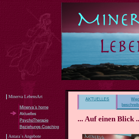
Minerva LebensArt
AKTUELLES
Weg
beschrei
Minerva´s home
Aktuelles
... Auf einen Blick .
PsychoTherapie
Beziehungs-Coaching
Antara´s Angebote