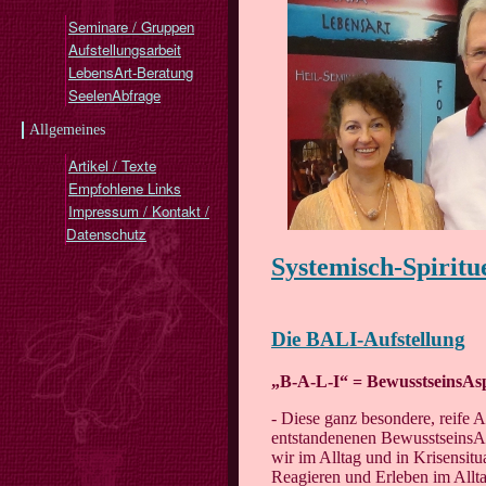
Seminare / Gruppen
Aufstellungsarbeit
LebensArt-Beratung
SeelenAbfrage
Allgemeines
Artikel / Texte
Empfohlene Links
Impressum / Kontakt /
Datenschutz
Systemisch-Spiritu
Die BALI-Aufstellung
„B-A-L-I“ = BewusstseinsAs
- Diese ganz besondere, reife 
entstandenenen BewusstseinsAsp
wir im Alltag und in Krisensitu
Reagieren und Erleben im Allt