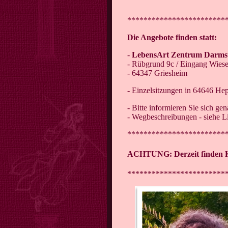
************************
Die Angebote finden statt:
-
LebensArt Zentrum Darms
- Rübgrund 9c / Eingang Wiese
- 64347 Griesheim
- Einzelsitzungen in 64646 He
- Bitte informieren Sie sich ge
- Wegbeschreibungen - siehe L
************************
ACHTUNG: Derzeit finden K
************************