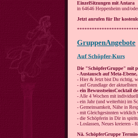
EinzelSitzungen mit Antara
in 64646 Heppenheim und/oder
Jetzt anrufen für Ihr kosten
************************
GruppenAngebote
Auf Schöpfer-Kurs
Die "SchöpferGruppe" mit p
- Austausch auf Meta-Ebene, 
- Hier & Jetzt bist Du richtig,
- auf Grundlage der aktuellsten
- ein BewusstseinsCocktail d
- Alle 4 Wochen mit individuel
- ein Jahr (und weiterhin) im 
- Gemeinsamkeit, Nähe in Resp
- mit Gleichgesinnten wirklich
- die Schöpferin in Dir in spir
- Loslassen, Neues kreieren - 
Nä. SchöpferGruppe Termine: 